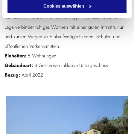
Cookies auswählen
Das Neubauprojekt überzeugt durch ein modernes
Raumkonzept sowie eine hochwertige Materialauswahl. Die
Lage verbindet ruhiges Wohnen mit einer guten Infrastruktur
und kurzen Wegen zu Einkaufsmöglichkeiten, Schulen und
öffentlichen Verkehrsmitteln.
Einheiten:
5 Wohnungen
Gebäudeart:
4 Geschosse inklusive Untergeschoss
Bezug:
April 2022