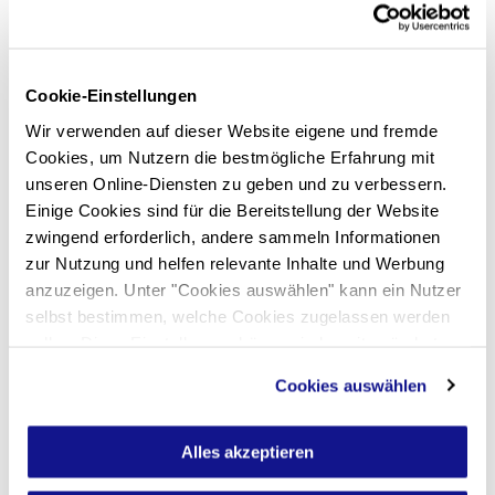
Cookie-Einstellungen
Wir verwenden auf dieser Website eigene und fremde
Cookies, um Nutzern die bestmögliche Erfahrung mit
unseren Online-Diensten zu geben und zu verbessern.
Einige Cookies sind für die Bereitstellung der Website
zwingend erforderlich, andere sammeln Informationen
zur Nutzung und helfen relevante Inhalte und Werbung
anzuzeigen. Unter "Cookies auswählen" kann ein Nutzer
selbst bestimmen, welche Cookies zugelassen werden
sollen. Diese Einstellungen können jederzeit geändert
werden. Nähere Informationen sind im Bereich "Über
Cookies auswählen
Cookies" in unserer
Datenschutzerklärung
zu finden.
Alles akzeptieren
STOCKACKERSTRASSE 4, REINACH