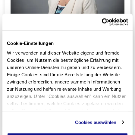
Heike Vierheilig
Beratung | Verkauf
Cookie-Einstellungen
Heike Vierheilig überzeugt mit engagierter, einfühlsamer
Wir verwenden auf dieser Website eigene und fremde
und lösungsorientierter Beratung. Mit viel
Cookies, um Nutzern die bestmögliche Erfahrung mit
Aufmerksamkeit für die individuellen Wünsche ihrer
unseren Online-Diensten zu geben und zu verbessern.
Einige Cookies sind für die Bereitstellung der Website
Kundinnen und Kunden begleitet sie den Verkaufsprozess
zwingend erforderlich, andere sammeln Informationen
persönlich und zuverlässig bis zum passenden Zuhause.
zur Nutzung und helfen relevante Inhalte und Werbung
anzuzeigen. Unter "Cookies auswählen" kann ein Nutzer
selbst bestimmen, welche Cookies zugelassen werden
076 269 78 13
sollen. Diese Einstellungen können jederzeit geändert
h.vierheilig@whimmo.ch
werden. Nähere Informationen sind im Bereich "Über
Cookies auswählen
Cookies" in unserer
Datenschutzerklärung
zu finden.